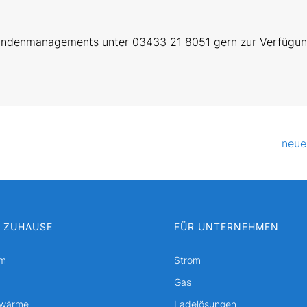
Kundenmanagements unter 03433 21 8051 gern zur Verfügun
neue
 ZUHAUSE
FÜR UNTERNEHMEN
om
Strom
Gas
nwärme
Ladelösungen