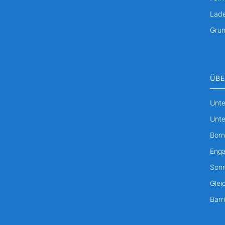
Lade
Gru
ÜBE
Unte
Unte
Born
Eng
Sonn
Glei
Barri