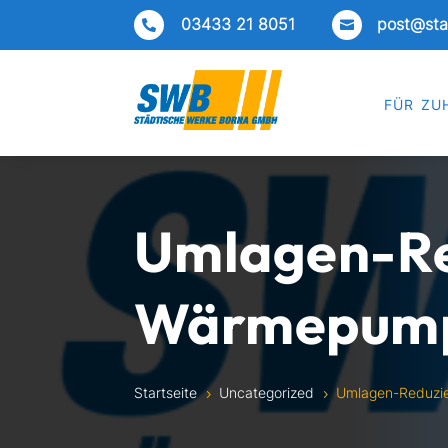
03433 21 8051
post@sta


für zu
Umlagen-Re
Wärmepum
Startseite
Uncategorized
Umlagen-Reduzi
5
5