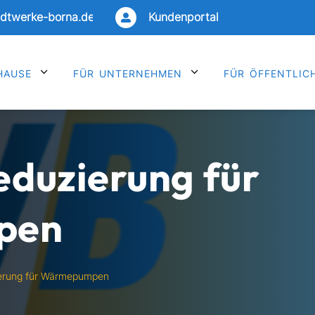
dtwerke-borna.de
Kundenportal

hause
3
für unternehmen
3
für öffentlic
duzierung für
pen
erung für Wärmepumpen