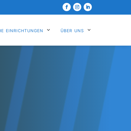
he einrichtungen
3
über uns
3