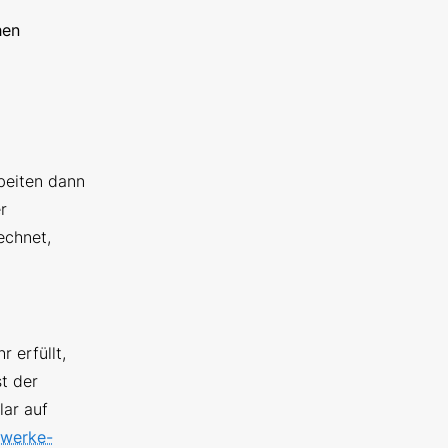
hen
rbeiten dann
r
echnet,
 erfüllt,
st der
lar auf
twerke-