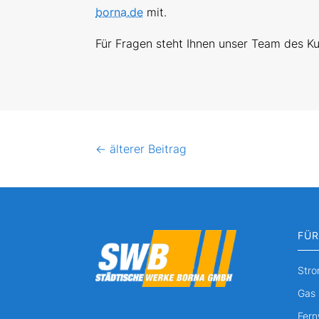
borna.de
mit.
Für Fragen steht Ihnen unser Team des 
←
älterer Beitrag
FÜR
Str
Gas
Fer