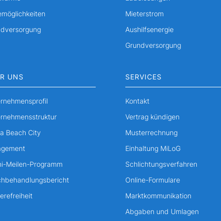
möglichkeiten
Mieterstrom
ndversorgung
Aushilfsenergie
Grundversorgung
R UNS
SERVICES
rnehmensprofil
Kontakt
rnehmensstruktur
Vertrag kündigen
a Beach City
Musterrechnung
agement
Einhaltung MiLoG
i-Meilen-Programm
Schlichtungsverfahren
chbehandlungsbericht
Online-Formulare
erefreiheit
Marktkommunikation
Abgaben und Umlagen